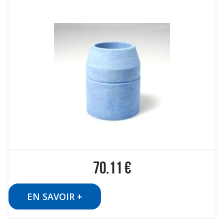
70.11
€
EN SAVOIR +