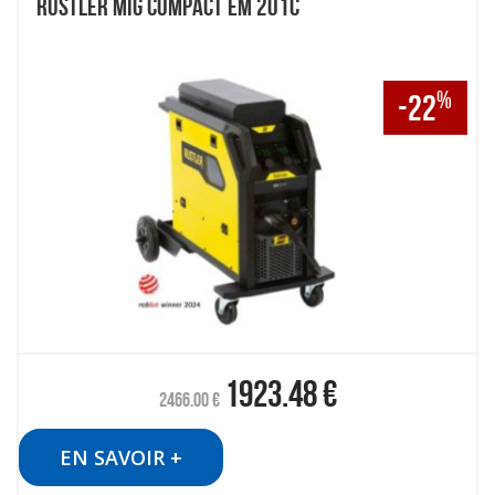
RUSTLER MIG COMPACT EM 201C
%
-22
1923.48
€
2466.00
€
EN SAVOIR +