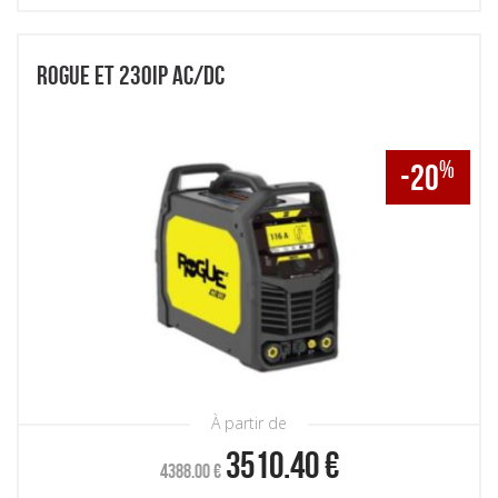
ROGUE ET 230IP AC/DC
%
-20
À partir de
3510.40
€
4388.00
€