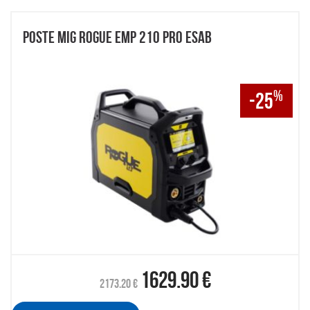
POSTE MIG ROGUE EMP 210 PRO ESAB
%
-25
1629.90
€
2173.20
€