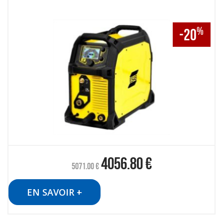
%
-20
4056.80
€
5071.00
€
EN SAVOIR +