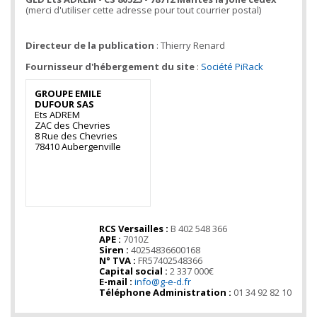
(merci d'utiliser cette adresse pour tout courrier postal)
Directeur de la publication
: Thierry Renard
Fournisseur d'hébergement du site
:
Société PiRack
GROUPE EMILE
DUFOUR SAS
Ets ADREM
ZAC des Chevries
8 Rue des Chevries
78410 Aubergenville
RCS Versailles :
B 402 548 366
APE :
7010Z
Siren :
40254836600168
N° TVA :
FR57402548366
Capital social :
2 337 000€
E-mail :
info@g-e-d.fr
Téléphone Administration :
01 34 92 82 10