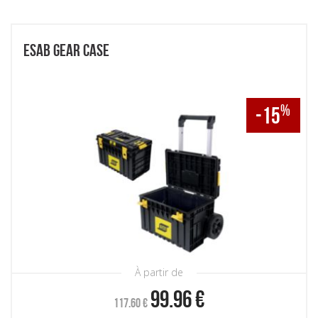
ESAB GEAR CASE
%
-15
À partir de
99.96
€
117.60
€