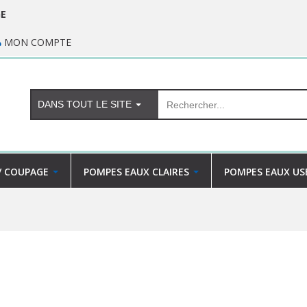
GE
MON COMPTE
DANS TOUT LE SITE
/ COUPAGE
POMPES EAUX CLAIRES
POMPES EAUX US