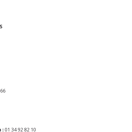
S
366
 :
01 34 92 82 10