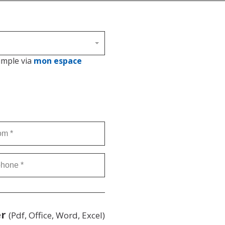
imple via
mon espace
*
ne
*
er
(Pdf, Office, Word, Excel)