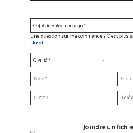
Objet
Objet de votre message *
de
votre
Une question sur ma commande ? C'est plus s
message
*
client
.
Civilité
*
Civilité *
Nom
*
Prénom
E-
Télépho
mail
*
Joindre un fichi