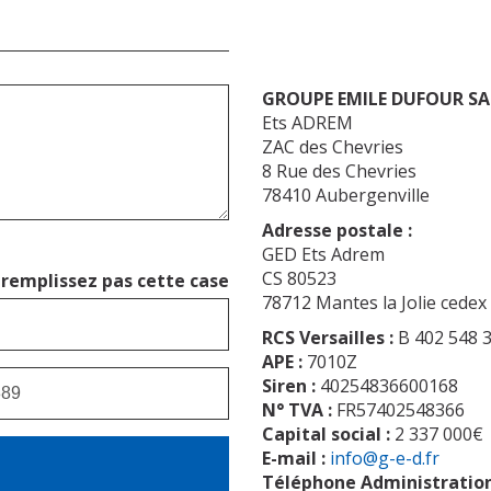
Votre
message
*
GROUPE EMILE DUFOUR SA
Ets ADREM
ZAC des Chevries
8 Rue des Chevries
78410 Aubergenville
Adresse postale :
GED Ets Adrem
CS 80523
remplissez pas cette case
78712 Mantes la Jolie cedex
RCS Versailles :
B 402 548 
APE :
7010Z
Siren :
40254836600168
N° TVA :
FR57402548366
Capital social :
2 337 000€
E-mail :
info@g-e-d.fr
Téléphone Administration