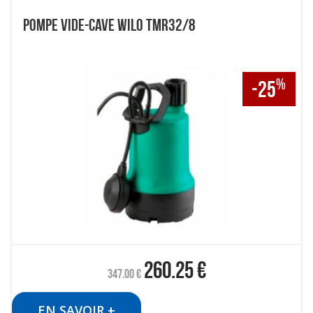
POMPE VIDE-CAVE WILO TMR32/8
%
-25
260.25
€
347.00
€
EN SAVOIR +