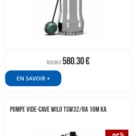
580.30
€
829.00
€
EN SAVOIR +
POMPE VIDE-CAVE WILO TSW32/8A 10M KA
%