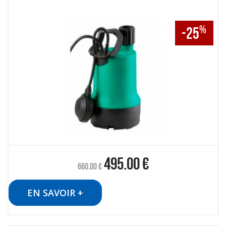
%
-25
495.00
€
660.00
€
EN SAVOIR +