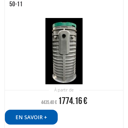
50-11
À partir de
1774.16
€
4435.40
€
EN SAVOIR +