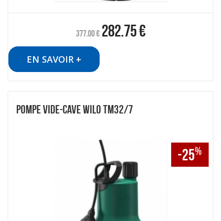
282.75
€
377.00
€
EN SAVOIR +
POMPE VIDE-CAVE WILO TM32/7
%
-25