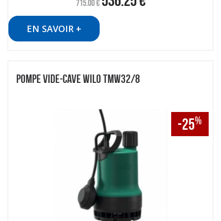
536.25
€
715.00
€
EN SAVOIR +
POMPE VIDE-CAVE WILO TMW32/8
%
-25