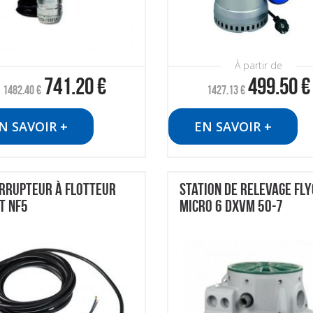
À partir de
741.20
€
499.50
€
1482.40
€
1427.13
€
N SAVOIR +
EN SAVOIR +
RRUPTEUR À FLOTTEUR
STATION DE RELEVAGE FLY
T NF5
MICRO 6 DXVM 50-7