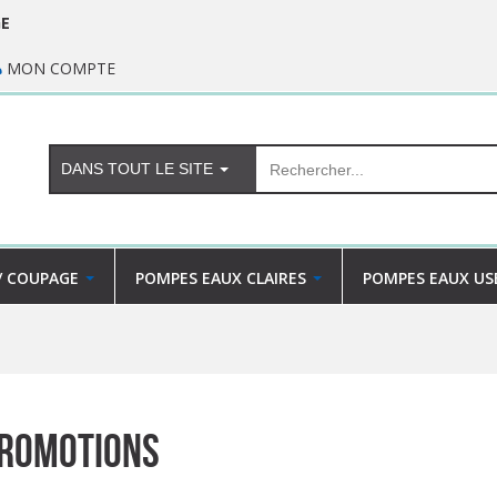
GE
MON COMPTE
DANS TOUT LE SITE
/ COUPAGE
POMPES EAUX CLAIRES
POMPES EAUX US
romotions