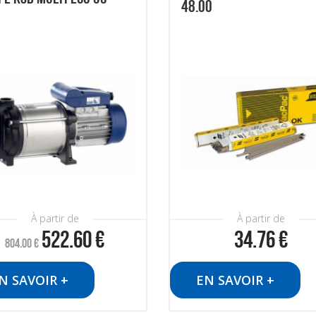
48.00
À partir de
À partir de
522.60
€
34.76
€
804.00
€
N SAVOIR +
EN SAVOIR +