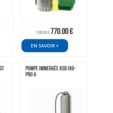
770.00
€
1100.00
€
EN SAVOIR +
GT
POMPE IMMERGÉE KSB IXO-
PRO 6