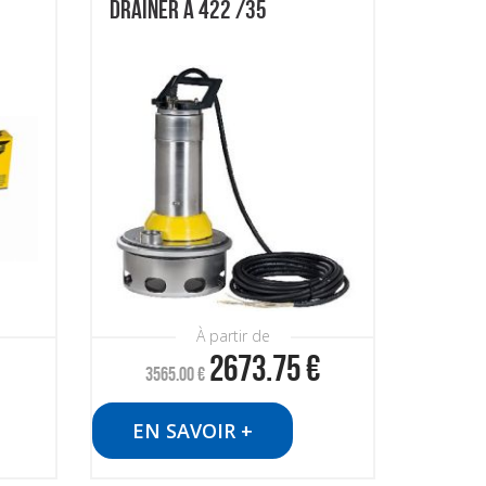
DRAINER A 422 /35
À partir de
2673.75
€
3565.00
€
EN SAVOIR +