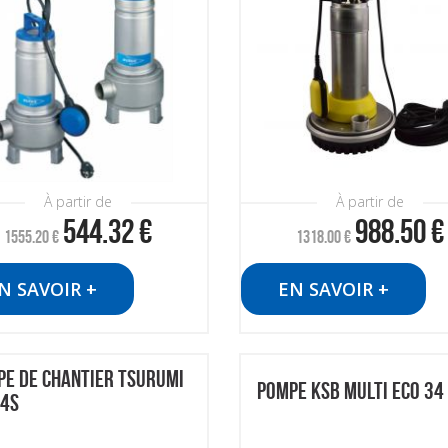
À partir de
À partir de
988.50
€
544.32
€
1318.00
€
1555.20
€
EN SAVOIR +
N SAVOIR +
E DE CHANTIER TSURUMI
POMPE KSB MULTI ECO 34
-4S