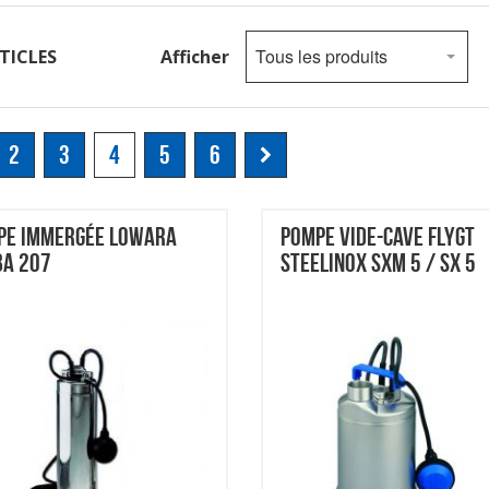
Tous les produits
TICLES
Afficher
2
3
4
5
6
PE IMMERGÉE LOWARA
POMPE VIDE-CAVE FLYGT
BA 207
STEELINOX SXM 5 / SX 5