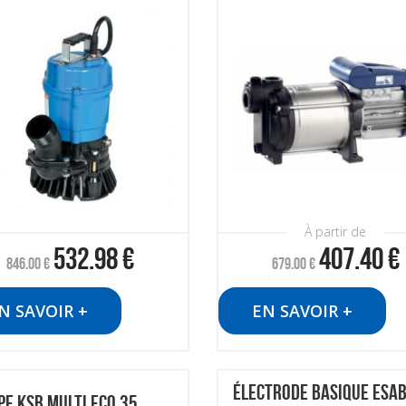
À partir de
532.98
€
407.40
€
846.00
€
679.00
€
N SAVOIR +
EN SAVOIR +
ÉLECTRODE BASIQUE ESAB
E KSB MULTI ECO 35