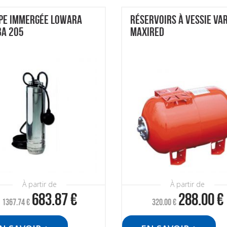
PE IMMERGÉE LOWARA
RÉSERVOIRS À VESSIE VA
BA 205
MAXIRED
À partir de
À partir de
683.87
€
288.00
€
1367.74
€
320.00
€