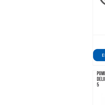
E
POMP
DELI
5