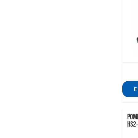
E
POMP
HS2