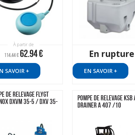
À partir de
62.94
€
En rupture
114.44
€
N SAVOIR +
EN SAVOIR +
E DE RELEVAGE FLYGT
POMPE DE RELEVAGE KSB
NOX DXVM 35-5 / DXV 35-
DRAINER A 407 /10