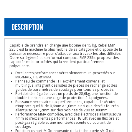
Description
Capable de prendre en charge une bobine de 15 kg, Rebel EMP
235ic est la machine la plus mobile de sa catégorie et dispose de la
puissance nécessaire pour s'attaquer aux travaux les plus difficiles.
Outre sa légèreté et son format compact, EMP 235ic propose des
capacités multi-procédés qui la rendent particulièrement
polyvalente.
Excellentes performances véritablement multi-procédés sur
MIG/MAG, TIG et MMA.
Panneau de commande TFT extrêmement convivial et
multilingue, intégrant des listes de pièces de rechange et des
guides de paramètres de soudage pour tous les procédés.
Portabilité inégalée, avec un poids de 28,6kg, une fonction de
double tension et une cage de protection à 4 poignées.
Puissance nécessaire aux performances, capable d’exécuter
n’importe quel fil de 0,6mm à 1,0mm ainsi que des fils fourrés
allant jusqu’à 1,2mm sur des bobines de 200 et 300mm.
Performance MMA complète, avec des électrodes allant jusqu’à
4mm et d’excellentes performances TIG Lift avec un flux pré et
post-gaz réglable et une montée/descente du courant de
soudage.
Fonction «smart-MIG» innovante de la technologie sMIG qui