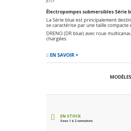
JETLY
Électropompes submersibles Série b
La Série blue est principalement destin
se caractérise par une taille compacte e
DRENO (DR blue) avec roue multicanau
chargées
EN SAVOIR +
MODÈLE
EN STOCK
Sous 1 à 2 semaines