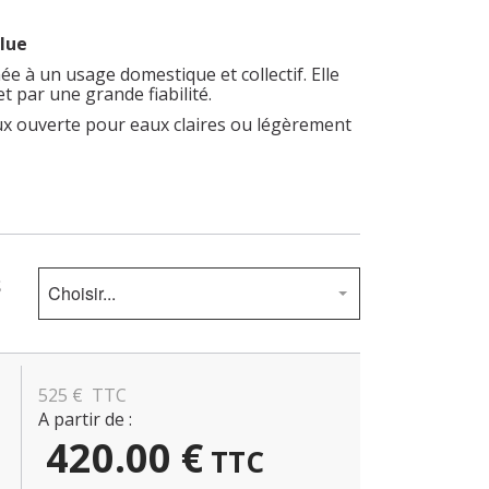
lue
ée à un usage domestique et collectif. Elle
t par une grande fiabilité.
x ouverte pour eaux claires ou légèrement
S
Choisir...
525
€
TTC
A partir de :
420.00
€
TTC