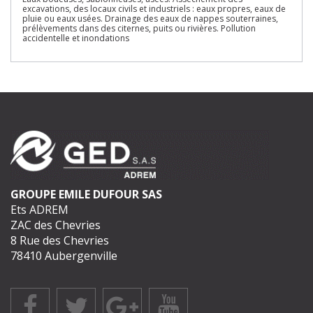
excavations, des locaux civils et industriels : eaux propres, eaux de
pluie ou eaux usées. Drainage des eaux de nappes souterraines,
prélèvements dans des citernes, puits ou rivières. Pollution
accidentelle et inondations
GROUPE EMILE DUFOUR SAS
Ets ADREM
ZAC des Chevries
8 Rue des Chevries
78410 Aubergenville