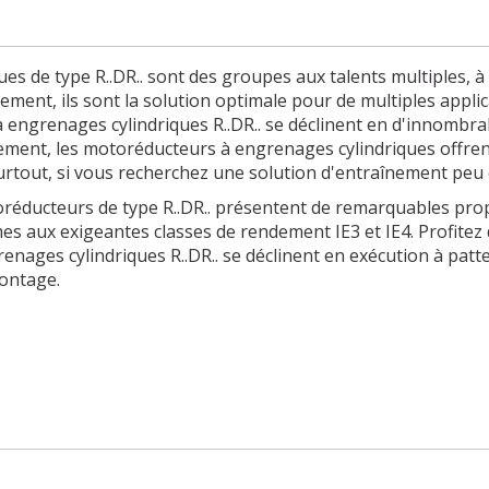
es de type R..DR.. sont des groupes aux talents multiples, 
dement, ils sont la solution optimale pour de multiples appl
engrenages cylindriques R..DR.. se déclinent en d'innombrabl
alement, les motoréducteurs à engrenages cylindriques offre
tout, si vous recherchez une solution d'entraînement peu
oréducteurs de type R..DR.. présentent de remarquables prop
 aux exigeantes classes de rendement IE3 et IE4. Profitez d
nages cylindriques R..DR.. se déclinent en exécution à pattes
montage.