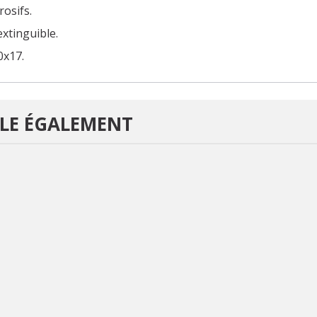
osifs.
xtinguible.
0x17.
LE ÉGALEMENT