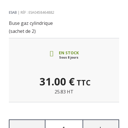
ESAB
RÉF : ESA0458464882
Buse gaz cylindrique
(sachet de 2)
EN STOCK
Sous 8 jours
31.00
€
TTC
25.83 HT