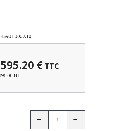
545901.0007.10
595.20
€
TTC
496.00 HT