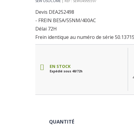
SEW USOCOME
RÉF : SEW04995597
Devis DEA252498
- FREIN BE5A/55NM/400AC
Délai 72H
Frein identique au numéro de série 50.1371
EN STOCK
Expédié sous 48/72h
QUANTITÉ