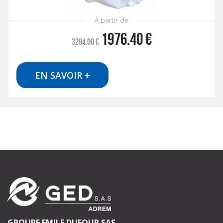
À partir de
1976.40
€
3294.00
€
EN SAVOIR +
GROUPE EMILE DUFOUR SAS